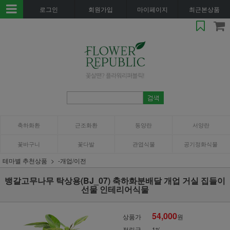
로그인
회원가입
마이페이지
최근본상품
축하화환
근조화환
동양란
서양란
꽃바구니
꽃다발
관엽식물
공기정화식물
테마별 추천상품
-개업/이전
뱅갈고무나무 탁상용(BJ_07) 축하화분배달 개업 거실 집들이
선물 인테리어식물
54,000
상품가
원
적립금
1%