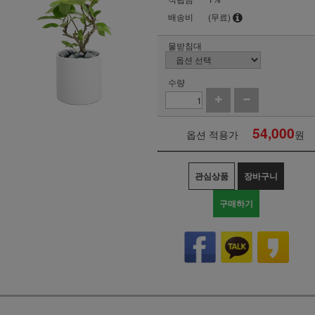
배송비
(무료)
물받침대
수량
54,000
옵션 적용가
원
관심상품
장바구니
구매하기