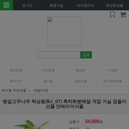
로그인
회원가입
마이페이지
최근본상품
축하화환
근조화환
동양란
서양란
꽃바구니
꽃다발
관엽식물
공기정화식물
테마별 추천상품
-개업/이전
뱅갈고무나무 탁상용(BJ_07) 축하화분배달 개업 거실 집들이
선물 인테리어식물
54,000
상품가
원
적립금
1%