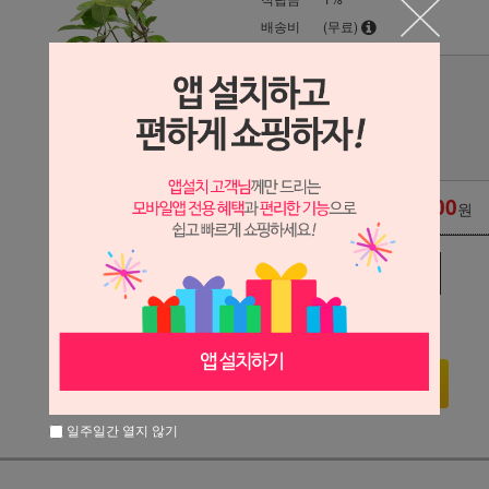
배송비
(무료)
물받침대
수량
54,000
옵션 적용가
원
관심상품
장바구니
구매하기
일주일간 열지 않기