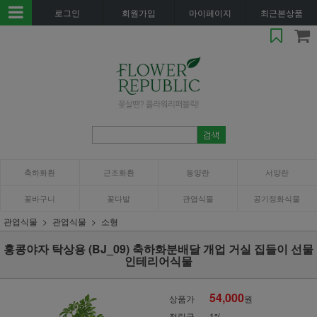
로그인
회원가입
마이페이지
최근본상품
축하화환
근조화환
동양란
서양란
꽃바구니
꽃다발
관엽식물
공기정화식물
관엽식물
관엽식물
소형
홍콩야자 탁상용 (BJ_09) 축하화분배달 개업 거실 집들이 선물
인테리어식물
54,000
상품가
원
적립금
1%