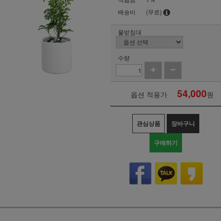
배송비
(무료)
물받침대
수량
54,000
옵션 적용가
원
관심상품
장바구니
구매하기