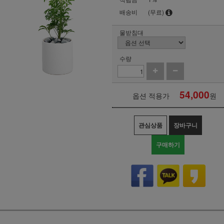
배송비
(무료)
물받침대
수량
54,000
옵션 적용가
원
관심상품
장바구니
구매하기