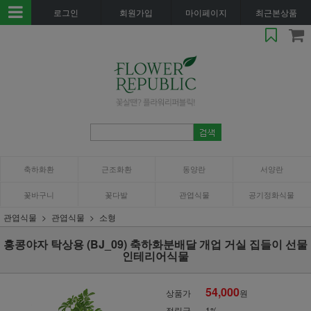
로그인
회원가입
마이페이지
최근본상품
축하화환
근조화환
동양란
서양란
꽃바구니
꽃다발
관엽식물
공기정화식물
관엽식물
관엽식물
소형
홍콩야자 탁상용 (BJ_09) 축하화분배달 개업 거실 집들이 선물
인테리어식물
54,000
상품가
원
적립금
1%