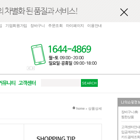
입
기업회원가입
장바구니
주문조회
마이페이지
이용안내
현재 위치
home
상품상세
>
장바구니 (
0
)
찜한상품
고객센터안
입금계좌안
카드결제조