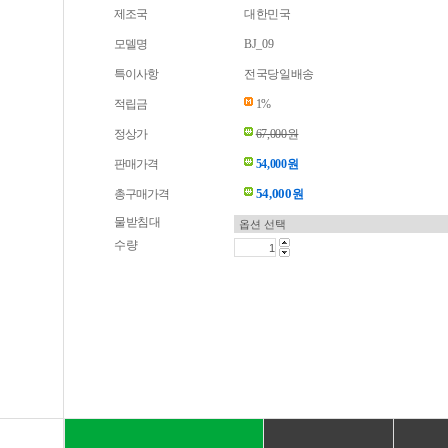
제조국
대한민국
모델명
BJ_09
특이사항
전국당일배송
적립금
1%
정상가
67,000원
판매가격
54,000원
54,000
총구매가격
원
물받침대
수량