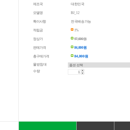
제조국
대한민국
모델명
BJ_12
특이사항
전국배송가능
적립금
1%
정상가
97,000원
판매가격
84,000원
84,000
총구매가격
원
물받침대
수량