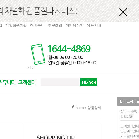
입
기업회원가입
장바구니
주문조회
마이페이지
이용안내
현재 위치
home
상품상세
>
장바구니 (
0
)
찜한상품
고객센터안
입금계좌안
카드결제조