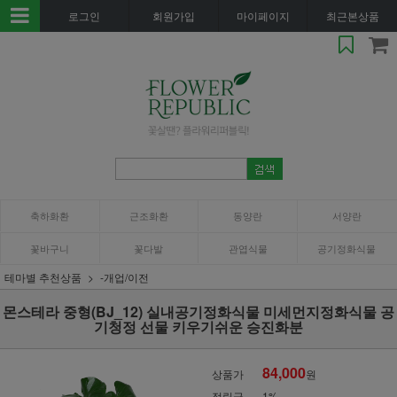
로그인
회원가입
마이페이지
최근본상품
축하화환
근조화환
동양란
서양란
꽃바구니
꽃다발
관엽식물
공기정화식물
테마별 추천상품
-개업/이전
몬스테라 중형(BJ_12) 실내공기정화식물 미세먼지정화식물 공
기청정 선물 키우기쉬운 승진화분
84,000
상품가
원
적립금
1%