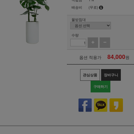
배송비
(무료)
물받침대
수량
84,000
옵션 적용가
원
관심상품
장바구니
구매하기