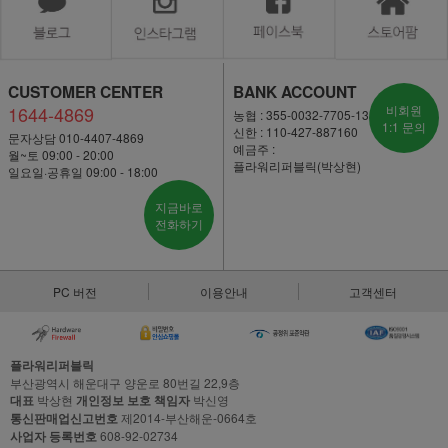
CUSTOMER CENTER
BANK ACCOUNT
1644-4869
비회원
농협 : 355-0032-7705-13
1:1 문의
신한 : 110-427-887160
문자상담 010-4407-4869
예금주 :
월~토 09:00 - 20:00
플라워리퍼블릭(박상현)
일요일·공휴일 09:00 - 18:00
지금바로
전화하기
PC 버전
이용안내
고객센터
플라워리퍼블릭
부산광역시 해운대구 양운로 80번길 22,9층
대표
박상현
개인정보 보호 책임자
박신영
통신판매업신고번호
제2014-부산해운-0664호
사업자 등록번호
608-92-02734