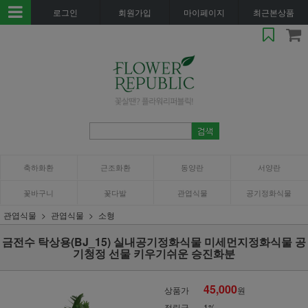
로그인
회원가입
마이페이지
최근본상품
축하화환
근조화환
동양란
서양란
꽃바구니
꽃다발
관엽식물
공기정화식물
관엽식물
관엽식물
소형
금전수 탁상용(BJ_15) 실내공기정화식물 미세먼지정화식물 공
기청정 선물 키우기쉬운 승진화분
45,000
상품가
원
적립금
1%