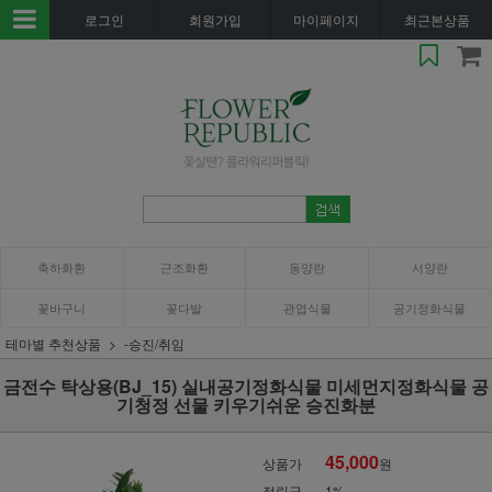
로그인
회원가입
마이페이지
최근본상품
축하화환
근조화환
동양란
서양란
꽃바구니
꽃다발
관엽식물
공기정화식물
테마별 추천상품
-승진/취임
금전수 탁상용(BJ_15) 실내공기정화식물 미세먼지정화식물 공
기청정 선물 키우기쉬운 승진화분
45,000
상품가
원
적립금
1%