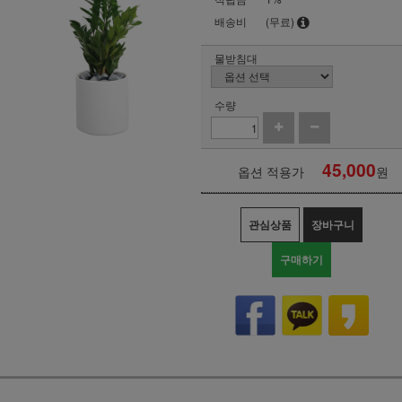
배송비
(무료)
물받침대
수량
45,000
옵션 적용가
원
관심상품
장바구니
구매하기