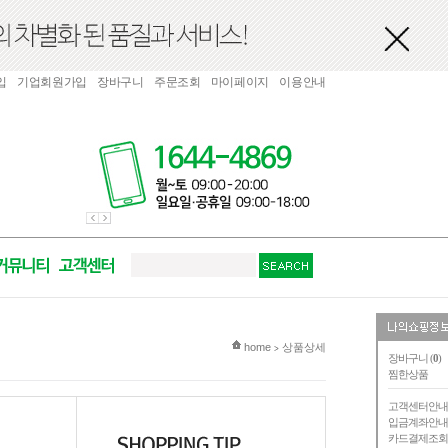
입
기업회원가입
장바구니
주문조회
마이페이지
이용안내
현재 위치
home
상품상세
>
장바구니 (
0
)
찜한상품
고객센터안
입금계좌안
카드결제조