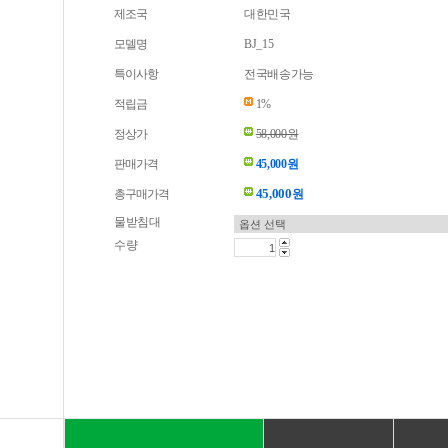
제조국
대한민국
모델명
BJ_15
특이사항
전국배송가능
적립금
1%
정상가
58,000원
판매가격
45,000원
45,000
총구매가격
원
물받침대
수량