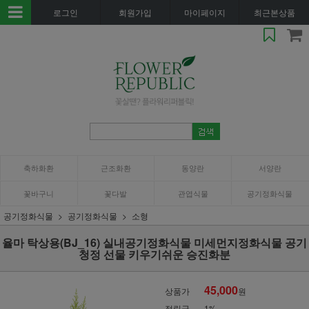
로그인
회원가입
마이페이지
최근본상품
축하화환
근조화환
동양란
서양란
꽃바구니
꽃다발
관엽식물
공기정화식물
공기정화식물
공기정화식물
소형
율마 탁상용(BJ_16) 실내공기정화식물 미세먼지정화식물 공기
청정 선물 키우기쉬운 승진화분
45,000
상품가
원
적립금
1%