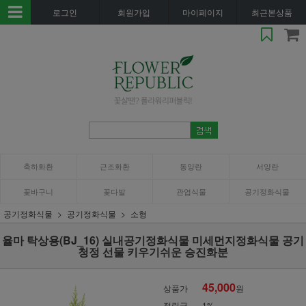
로그인
회원가입
마이페이지
최근본상품
축하화환
근조화환
동양란
서양란
꽃바구니
꽃다발
관엽식물
공기정화식물
공기정화식물
공기정화식물
소형
율마 탁상용(BJ_16) 실내공기정화식물 미세먼지정화식물 공기
청정 선물 키우기쉬운 승진화분
45,000
상품가
원
적립금
1%