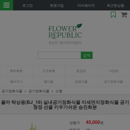
로그인
회원가입
마이페이지
최근본상품
축하화환
근조화환
동양란
서양란
꽃바구니
꽃다발
관엽식물
공기정화식물
공기정화식물
공기정화식물
소형
율마 탁상용(BJ_16) 실내공기정화식물 미세먼지정화식물 공기
청정 선물 키우기쉬운 승진화분
45,000
상품가
원
적립금
1%