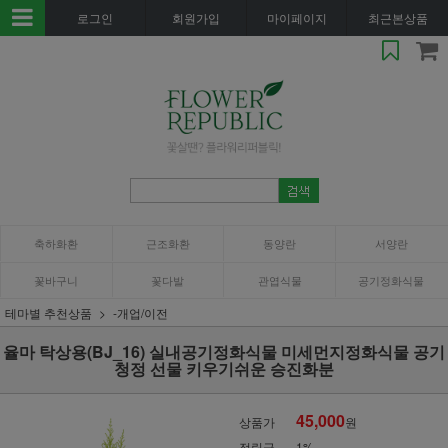
로그인
회원가입
마이페이지
최근본상품
축하화환
근조화환
동양란
서양란
꽃바구니
꽃다발
관엽식물
공기정화식물
테마별 추천상품
-개업/이전
율마 탁상용(BJ_16) 실내공기정화식물 미세먼지정화식물 공기
청정 선물 키우기쉬운 승진화분
45,000
상품가
원
적립금
1%