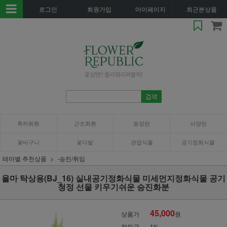
로그인
회원가입
마이페이지
최근본상품
축하화환
근조화환
동양란
서양란
꽃바구니
꽃다발
관엽식물
공기정화식물
테마별 추천상품
-승진/취임
율마 탁상용(BJ_16) 실내공기정화식물 미세먼지정화식물 공기
청정 선물 키우기쉬운 승진화분
45,000
상품가
원
적립금
1%