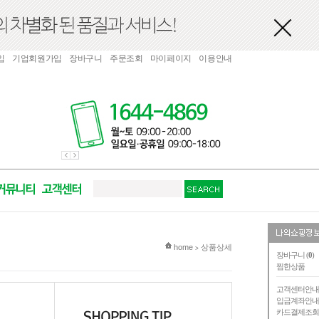
입
기업회원가입
장바구니
주문조회
마이페이지
이용안내
현재 위치
home
상품상세
>
장바구니 (
0
)
찜한상품
고객센터안
입금계좌안
카드결제조