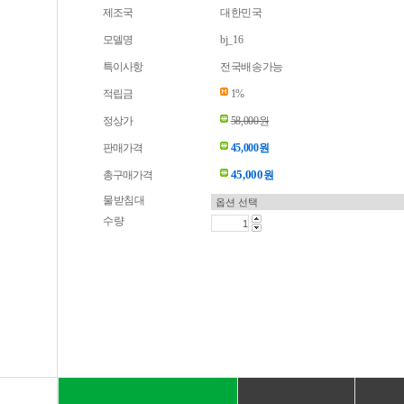
제조국
대한민국
모델명
bj_16
특이사항
전국배송가능
적립금
1%
정상가
58,000원
판매가격
45,000원
45,000
총구매가격
원
물받침대
수량