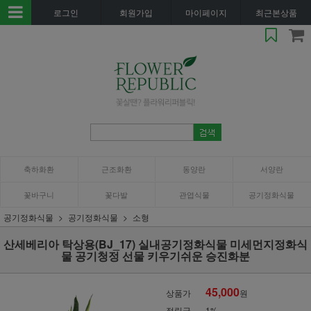
로그인
회원가입
마이페이지
최근본상품
축하화환
근조화환
동양란
서양란
꽃바구니
꽃다발
관엽식물
공기정화식물
공기정화식물
공기정화식물
소형
산세베리아 탁상용(BJ_17) 실내공기정화식물 미세먼지정화식
물 공기청정 선물 키우기쉬운 승진화분
45,000
상품가
원
적립금
1%