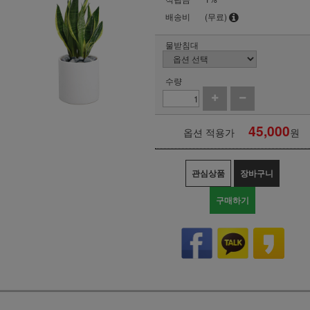
배송비
(무료)
물받침대
수량
45,000
옵션 적용가
원
관심상품
장바구니
구매하기