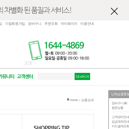
입
기업회원가입
장바구니
주문조회
마이페이지
이용안내
현재 위치
home
상품상세
>
장바구니 (
0
)
찜한상품
고객센터안
입금계좌안
카드결제조