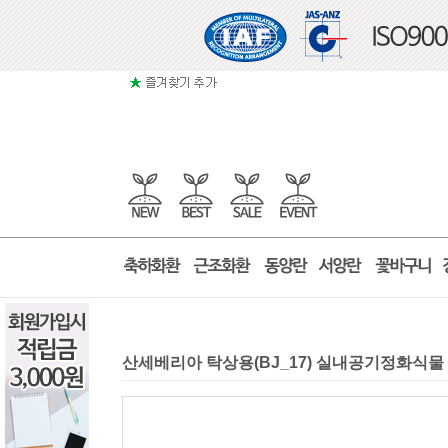
산세베리아 탁상용(BJ_17) 실내공기정화식