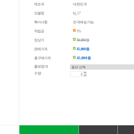
제조국
대한민국
모델명
bj_17
특이사항
전국배송가능
적립금
1%
정상가
58,000원
판매가격
45,000원
45,000
총구매가격
원
물받침대
수량