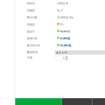
제조국
대한민국
모델명
bj_17
특이사항
전국배송가능
적립금
1%
정상가
58,000원
판매가격
45,000원
45,000
총구매가격
원
물받침대
수량