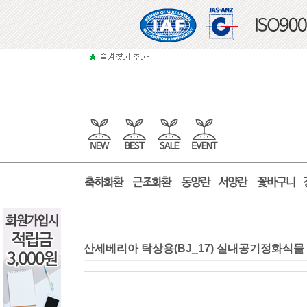
산세베리아 탁상용(BJ_17) 실내공기정화식