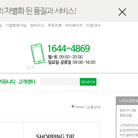
입
기업회원가입
장바구니
주문조회
마이페이지
이용안내
현재 위치
home
상품상세
>
장바구니 (
0
)
찜한상품
고객센터안
입금계좌안
카드결제조