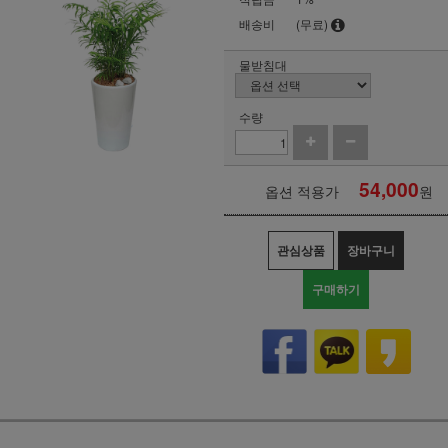
배송비
(무료)
물받침대
수량
54,000
옵션 적용가
원
관심상품
장바구니
구매하기