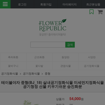
로그인
회원가입
마이페이지
최근본상품
축하화환
근조화환
동양란
서양란
꽃바구니
꽃다발
관엽식물
공기정화식물
공기정화식물
공기정화식물
중형
테이블야자 중형(BJ_18) 실내공기정화식물 미세먼지정화식물
공기청정 선물 키우기쉬운 승진화분
54,000
상품가
원
적립금
1%