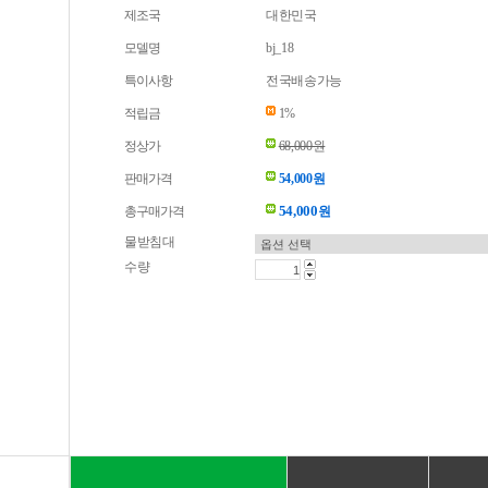
제조국
대한민국
모델명
bj_18
특이사항
전국배송가능
적립금
1%
정상가
68,000원
판매가격
54,000원
54,000
총구매가격
원
물받침대
수량