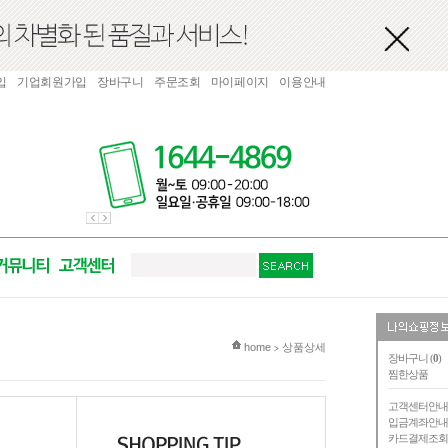
입
기업회원가입
장바구니
주문조회
마이페이지
이용안내
현재 위치
home
상품상세
>
장바구니 (
0
)
찜한상품
고객센터안
입금계좌안
카드결제조