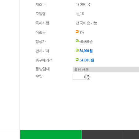
제조국
대한민국
모델명
bj_18
특이사항
전국배송가능
적립금
1%
정상가
68,000원
판매가격
54,000원
54,000
총구매가격
원
물받침대
수량