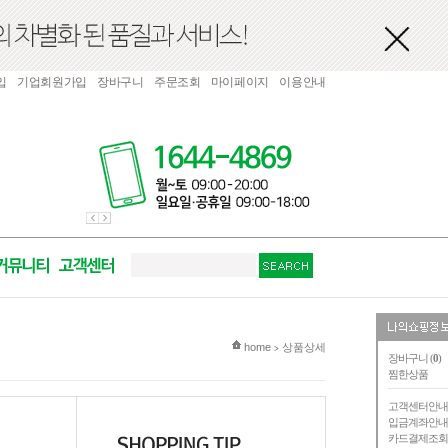
입
기업회원가입
장바구니
주문조회
마이페이지
이용안내
현재 위치
home
상품상세
>
장바구니 (
0
)
찜한상품
고객센터안
입금계좌안
카드결제조