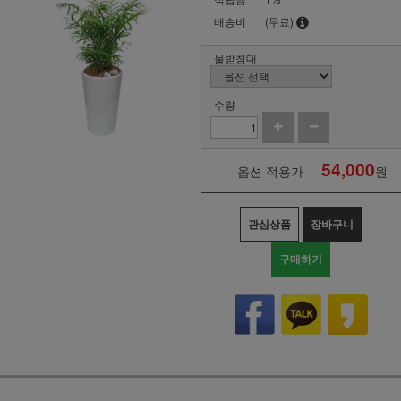
배송비
(무료)
물받침대
수량
54,000
옵션 적용가
원
관심상품
장바구니
구매하기