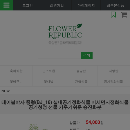
로그인
회원가입
마이페이지
최근본상품
축하화환
근조화환
동양란
서양란
꽃바구니
꽃다발
관엽식물
공기정화식물
NEW
테이블야자 중형(BJ_18) 실내공기정화식물 미세먼지정화식물
공기청정 선물 키우기쉬운 승진화분
54,000
상품가
원
적립금
1%