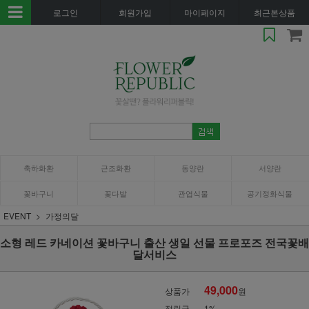
로그인
회원가입
마이페이지
최근본상품
축하화환
근조화환
동양란
서양란
꽃바구니
꽃다발
관엽식물
공기정화식물
EVENT
가정의달
소형 레드 카네이션 꽃바구니 출산 생일 선물 프로포즈 전국꽃배
달서비스
49,000
상품가
원
적립금
1%