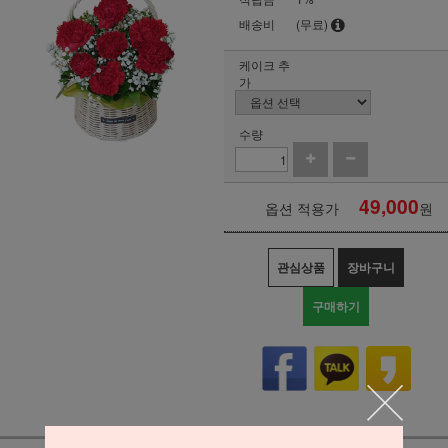
배송비
(무료)
케이크 추
가
수량
49,000
옵션 적용가
원
관심상품
장바구니
구매하기