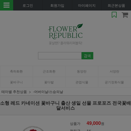
로그인
회원가입
마이페이지
최근본상품
축하화환
근조화환
동양란
서양란
꽃바구니
꽃다발
관엽식물
공기정화식물
테마별 추천상품
-어버이날/스승의날
소형 레드 카네이션 꽃바구니 출산 생일 선물 프로포즈 전국꽃배
달서비스
49,000
상품가
원
적립금
1%