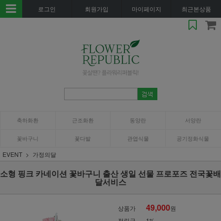
로그인
회원가입
마이페이지
최근본상품
축하화환
근조화환
동양란
서양란
꽃바구니
꽃다발
관엽식물
공기정화식물
EVENT
가정의달
소형 핑크 카네이션 꽃바구니 출산 생일 선물 프로포즈 전국꽃배
달서비스
49,000
상품가
원
적립금
1%