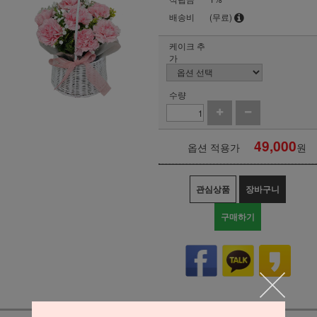
배송비
(무료)
케이크 추
가
수량
49,000
옵션 적용가
원
관심상품
장바구니
구매하기