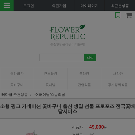
로그인
회원가입
마이페이지
최근본상품
축하화환
근조화환
동양란
서양란
꽃바구니
꽃다발
관엽식물
공기정화식물
테마별 추천상품
-어버이날/스승의날
소형 핑크 카네이션 꽃바구니 출산 생일 선물 프로포즈 전국꽃배
달서비스
49,000
상품가
원
적립금
1%