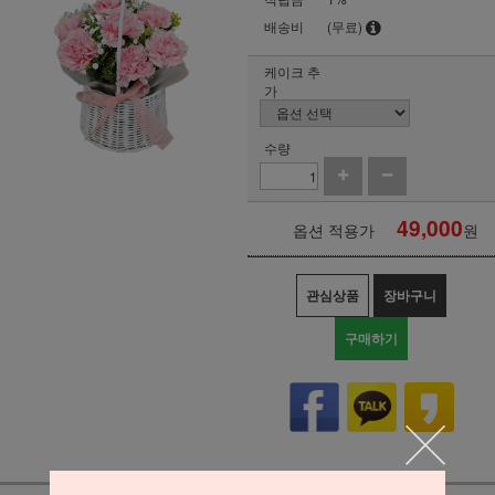
배송비
(무료)
케이크 추
가
수량
49,000
옵션 적용가
원
관심상품
장바구니
구매하기