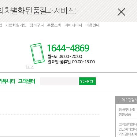
입
기업회원가입
장바구니
주문조회
마이페이지
이용안내
장바구니 (
0
)
찜한상품
고객센터안
입금계좌안
카드결제조