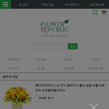
로그인
회원가입
마이페이지
최근본상품
축하화환
근조화환
동양란
서양란
꽃바구니
꽃다발
관엽식물
공기정화식물
질문과 대답
후리지아바구니 (a-121) 꽃바구니 출산 생일 선물 프로
포즈 전국꽃배달서비스
자세히 보기