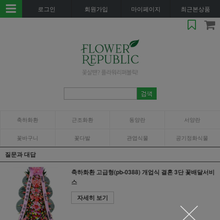
로그인
회원가입
마이페이지
최근본상품
축하화환
근조화환
동양란
서양란
꽃바구니
꽃다발
관엽식물
공기정화식물
질문과 대답
축하화환 고급형(pb-0388) 개업식 결혼 3단 꽃배달서비
스
자세히 보기