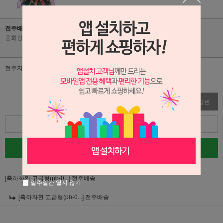
전주배송
윤희정
|
2025-10-03
|
조회수 205
전주지역 배송은 옵션 없음 선택하면 되나요?
수정
삭제
답변
목록
글쓰기
[축하화환 고급형(pb-0...]
전주배송
일주일간 열지 않기
[축하화환 고급형(pb-0...]
전주배송