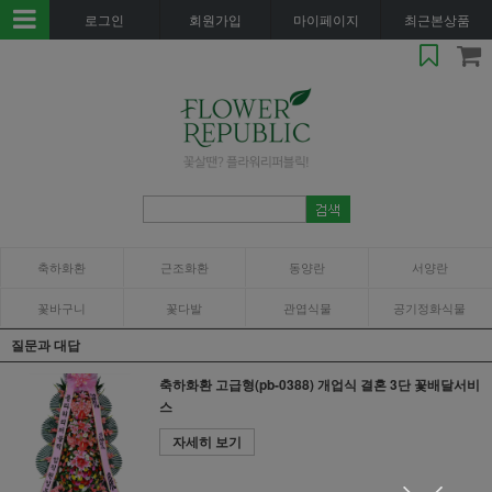
로그인
회원가입
마이페이지
최근본상품
축하화환
근조화환
동양란
서양란
꽃바구니
꽃다발
관엽식물
공기정화식물
질문과 대답
축하화환 고급형(pb-0388) 개업식 결혼 3단 꽃배달서비
스
자세히 보기