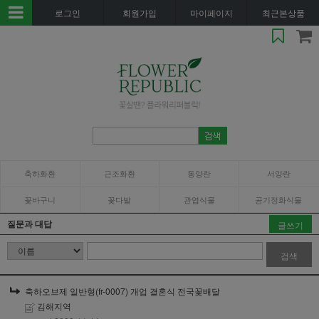
로그인
회원가입
마이페이지
최근본상품
축하화환
근조화환
동양란
서양란
꽃바구니
꽃다발
관엽식물
공기정화식물
질문과 대답
글쓰기
검색
축하오브제 일반형(fr-0007) 개업 결혼식 전국꽃배달
김해지역