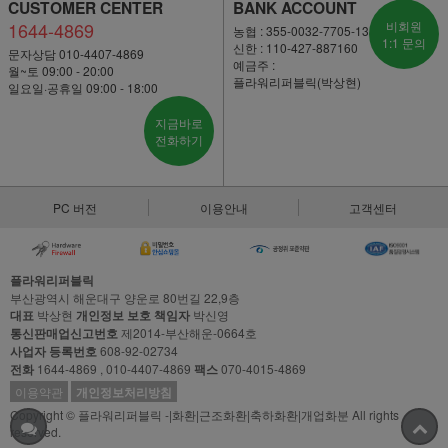
CUSTOMER CENTER
BANK ACCOUNT
1644-4869
비회원
농협 : 355-0032-7705-13
1:1 문의
신한 : 110-427-887160
문자상담 010-4407-4869
예금주 :
월~토 09:00 - 20:00
플라워리퍼블릭(박상현)
일요일·공휴일 09:00 - 18:00
지금바로
전화하기
PC 버전
이용안내
고객센터
플라워리퍼블릭
부산광역시 해운대구 양운로 80번길 22,9층
대표
박상현
개인정보 보호 책임자
박신영
통신판매업신고번호
제2014-부산해운-0664호
사업자 등록번호
608-92-02734
전화
1644-4869 , 010-4407-4869
팩스
070-4015-4869
이용약관
개인정보처리방침
Copyright © 플라워리퍼블릭 -|화환|근조화환|축하화환|개업화분 All rights
reserved.