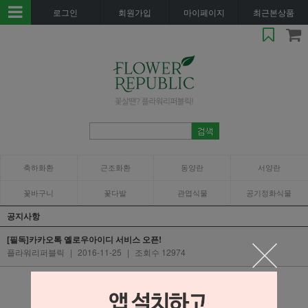
로그인
회원가입
마이페이지
최근본상품
축하화환
근조화환
동양란
서양란
꽃바구니
꽃다발
관엽식물
공기정화식물
공지사항
[필독]카카오톡 옐로우아이디 서비스 오픈!
플라워리퍼블릭
|
2016-11-25
|
조회수 12974