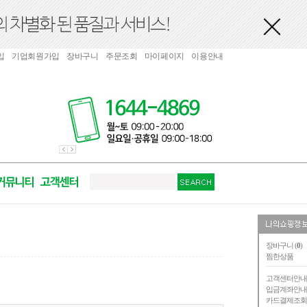
입
기업회원가입
장바구니
주문조회
마이페이지
이용안내
장바구니 (
0
)
찜한상품
고객센터안
입금계좌안
카드결제조