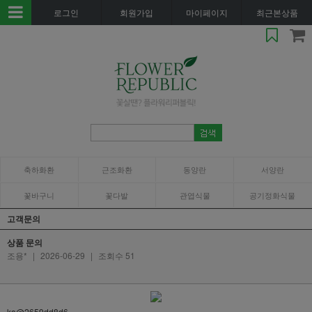
로그인
회원가입
마이페이지
최근본상품
축하화환
근조화환
동양란
서양란
꽃바구니
꽃다발
관엽식물
공기정화식물
고객문의
상품 문의
조용*
|
2026-06-29
|
조회수 51
ka@2659dd8d6