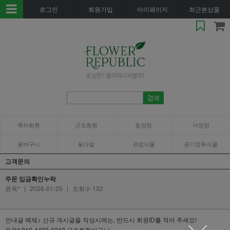
로그인
회원가입
마이페이지
최근본상품
축하화환
근조화환
동양란
서양란
꽃바구니
꽃다발
관엽식물
공기정화식물
고객문의
주문 입금확인누락
윤옥*
|
2026-01-25
|
조회수 132
안내글 예제> 신규 게시글을 작성시에는, 반드시 회원ID를 적어 주세요!
윤옥* 010-4493-0242 근조화환바구니