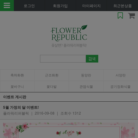
로그인
회원가입
마이페이지
최근본상품
축하화환
근조화환
동양란
서양란
꽃바구니
꽃다발
관엽식물
공기정화식물
이벤트 게시판
5월 가정의 달 이벤트!
플라워리퍼블릭
|
2016-09-08
|
조회수 1312