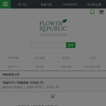
로그인
회원가입
마이페이지
최근본상품
축하화환
근조화환
동양란
서양란
꽃바구니
꽃다발
관엽식물
공기정화식물
배송완료사진
과일바구니 배달완료 사진입니다
플라워리퍼블릭
|
2026-06-02
|
조회수 26
과일바구니 배달완료 사진입니다