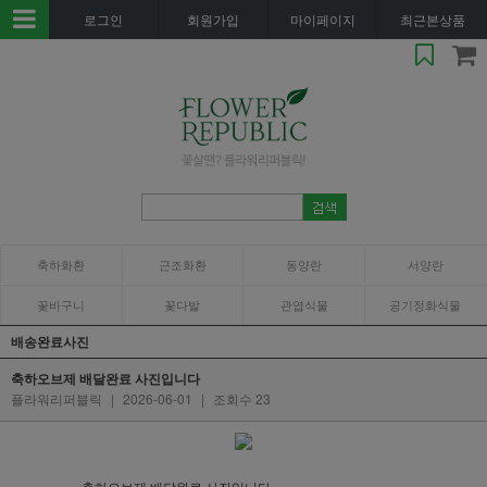
로그인
회원가입
마이페이지
최근본상품
축하화환
근조화환
동양란
서양란
꽃바구니
꽃다발
관엽식물
공기정화식물
배송완료사진
축하오브제 배달완료 사진입니다
플라워리퍼블릭
|
2026-06-01
|
조회수 23
축하오브제 배달완료 사진입니다