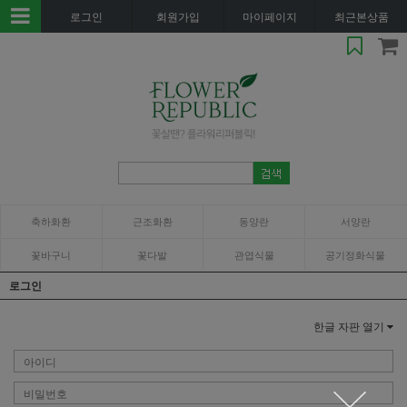
로그인
회원가입
마이페이지
최근본상품
축하화환
근조화환
동양란
서양란
꽃바구니
꽃다발
관엽식물
공기정화식물
로그인
한글 자판 열기