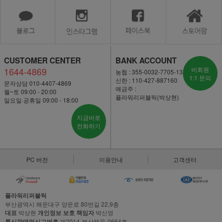
CUSTOMER CENTER
BANK ACCOUNT
1644-4869
비회원
농협 : 355-0032-7705-13
1:1 문의
신한 : 110-427-887160
문자상담 010-4407-4869
예금주 :
월~토 09:00 - 20:00
플라워리퍼블릭(박상현)
일요일·공휴일 09:00 - 18:00
지금바로
전화하기
PC 버전
이용안내
고객센터
플라워리퍼블릭
부산광역시 해운대구 양운로 80번길 22,9층
대표
박상현
개인정보 보호 책임자
박신영
통신판매업신고번호
제2014-부산해운-0664호