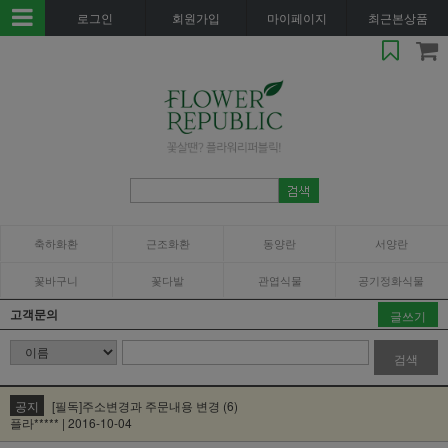
로그인
회원가입
마이페이지
최근본상품
축하화환
근조화환
동양란
서양란
꽃바구니
꽃다발
관엽식물
공기정화식물
고객문의
글쓰기
검색
공지
[필독]주소변경과 주문내용 변경 (6)
플라***** | 2016-10-04