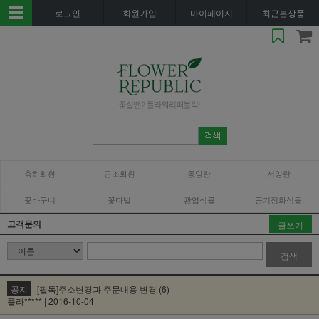
로그인
회원가입
마이페이지
최근본상품
축하화환
근조화환
동양란
서양란
꽃바구니
꽃다발
관엽식물
공기정화식물
고객문의
글쓰기
검색
공지
[필독]주소변경과 주문내용 변경 (6)
플라***** | 2016-10-04