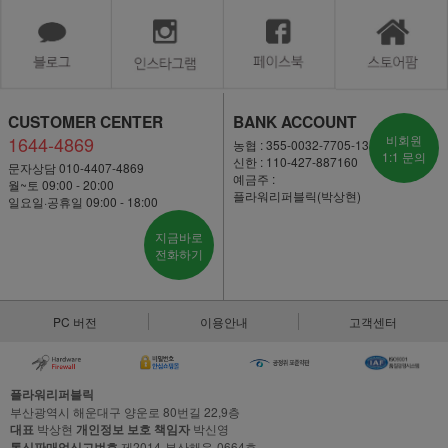
CUSTOMER CENTER
BANK ACCOUNT
1644-4869
비회원
농협 : 355-0032-7705-13
1:1 문의
신한 : 110-427-887160
문자상담 010-4407-4869
예금주 :
월~토 09:00 - 20:00
플라워리퍼블릭(박상현)
일요일·공휴일 09:00 - 18:00
지금바로
전화하기
PC 버전
이용안내
고객센터
플라워리퍼블릭
부산광역시 해운대구 양운로 80번길 22,9층
대표
박상현
개인정보 보호 책임자
박신영
통신판매업신고번호
제2014-부산해운-0664호