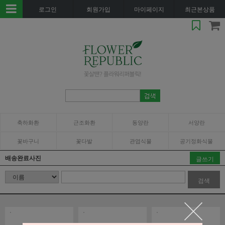
로그인
회원가입
마이페이지
최근본상품
축하화환
근조화환
동양란
서양란
꽃바구니
꽃다발
관엽식물
공기정화식물
배송완료사진
글쓰기
검색