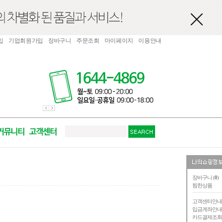
입
기업회원가입
장바구니
주문조회
마이페이지
이용안내
장바구니 (
0
)
찜한상품
고객센터안
입금계좌안
카드결제조