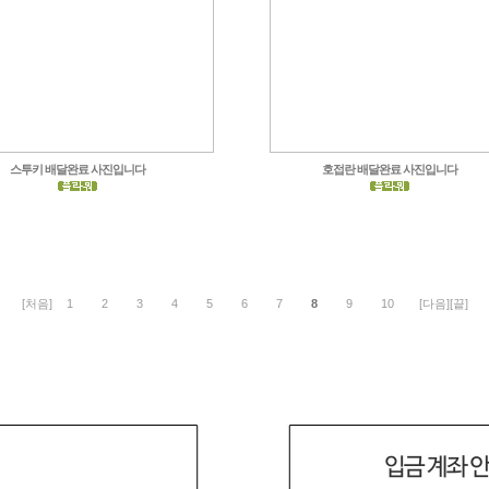
스투키 배달완료 사진입니다
호접란 배달완료 사진입니다
[처음]
1
2
3
4
5
6
7
8
9
10
[다음]
[끝]