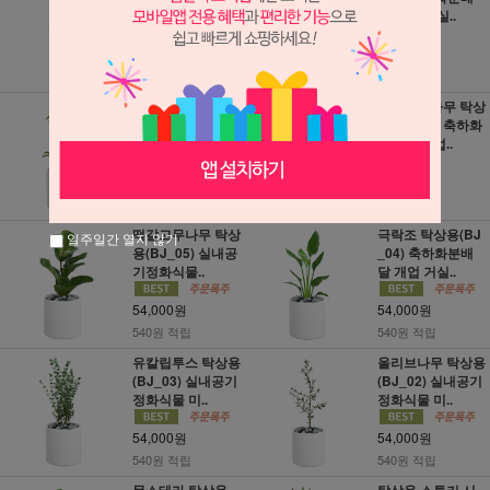
배달 개업..
달 개업 거실..
49,000원
49,000원
490원 적립
490원 적립
홍콩야자 탁상용
뱅갈고무나무 탁상
(BJ_09) 축하화분
용(BJ_07) 축하화
배달 개업 거..
분배달 개업..
54,000원
54,000원
540원 적립
540원 적립
떡갈고무나무 탁상
극락조 탁상용(BJ
일주일간 열지 않기
용(BJ_05) 실내공
_04) 축하화분배
기정화식물..
달 개업 거실..
54,000원
54,000원
540원 적립
540원 적립
유칼립투스 탁상용
올리브나무 탁상용
(BJ_03) 실내공기
(BJ_02) 실내공기
정화식물 미..
정화식물 미..
54,000원
54,000원
540원 적립
540원 적립
몬스테라 탁상용
탁상용 스투키 시