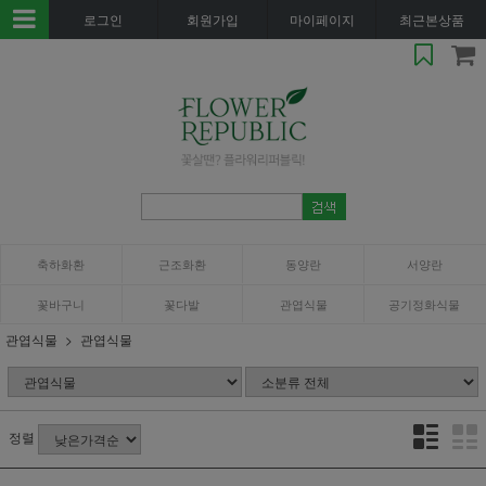
로그인
회원가입
마이페이지
최근본상품
축하화환
근조화환
동양란
서양란
꽃바구니
꽃다발
관엽식물
공기정화식물
관엽식물
관엽식물
정렬