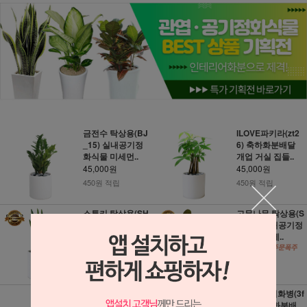
금전수 탁상용(BJ
ILOVE파키라(zt2
_15) 실내공기정
6) 축하화분배달
화식물 미세먼..
개업 거실 집들..
45,000원
45,000원
450원 적립
450원 적립
스투키 탁상용(SH
고무나무 탁상용(S
_67) 실내공기정
H_64) 실내공기정
화식물 미세먼..
화식물 미세..
45,000원
45,000원
450원 적립
450원 적립
레인보우 마지나타
무지개유리화병(3f
(g_133) 축하화분
671) 축하화분배