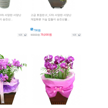
118) 서양란 서양난
고급 호접란 (f_120) 서양란 서양난
 승진선...
개업화분 거실 집들이 승진선물...
790원
79,000원
90000원