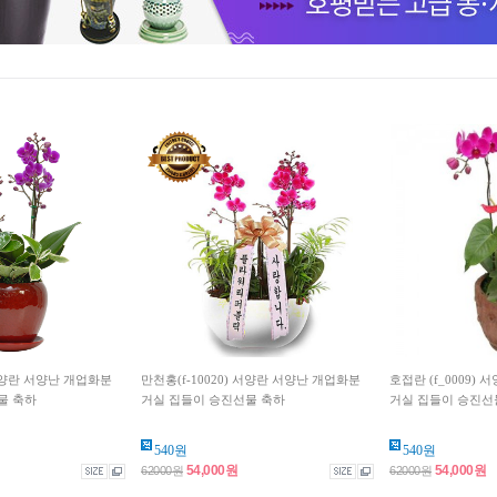
 서양란 서양난 개업화분
만천홍(f-10020) 서양란 서양난 개업화분
호접란 (f_0009)
물 축하
거실 집들이 승진선물 축하
거실 집들이 승진선
540원
540원
54,000원
54,000원
62000원
62000원