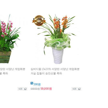
 서양란 서양난 개업화분
심비디움 (3e219) 서양란 서양난 개업화분
물 축하
거실 집들이 승진선물 축하
590원
59,000원
68000원