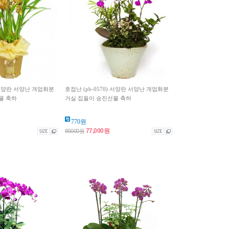
) 서양란 서양난 개업화분
호접난 (pb-0570) 서양란 서양난 개업화분
물 축하
거실 집들이 승진선물 축하
770원
77,000원
85000원