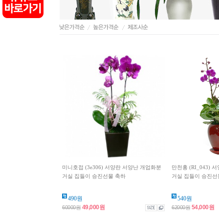
미니호접 (3e306) 서양란 서양난 개업화분
만천홍 (RI_043)
거실 집들이 승진선물 축하
거실 집들이 승진선
490원
540원
49,000원
54,000원
60000원
62000원