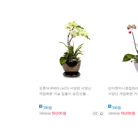
포춘대국테라 (zt25) 서양란 서양난
단아한미니호접란(화이
개업화분 거실 집들이 승진선물...
서양난 개업화분 거실
590원
590원
59,000원
59,000원
78000원
78000원