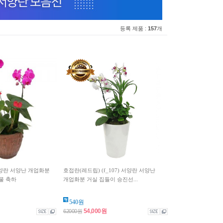
등록 제품 :
157
개
 서양란 서양난 개업화분
호접란(레드립) (f_107) 서양란 서양난
물 축하
개업화분 거실 집들이 승진선...
540원
54,000원
62000원