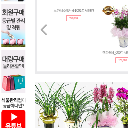
노란색호접난(f-10014) 서양란
덴파레 (f_0004)
\
90,000
\
79,000