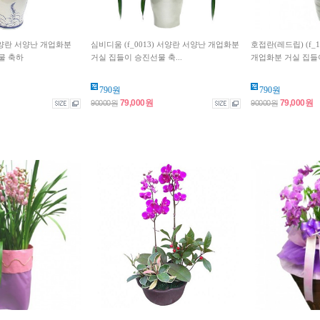
 서양란 서양난 개업화분
심비디움 (f_0013) 서양란 서양난 개업화분
호접란(레드립) (f_
물 축하
거실 집들이 승진선물 축...
개업화분 거실 집들이
790원
790원
79,000원
79,000원
90000원
90000원