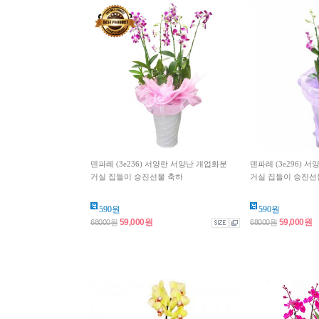
덴파레 (3e236) 서양란 서양난 개업화분
덴파레 (3e296) 
거실 집들이 승진선물 축하
거실 집들이 승진선
590원
590원
59,000원
59,000원
68000원
68000원