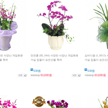
서양란 서양난 개업화분
만천홍 (RI_044) 서양란 서양난 개업화분
심비디움 (f_0015
물 축하
거실 집들이 승진선물 축하
거실 집들이 승진선물 
630원
630원
63,000원
63,000원
80000원
70000원