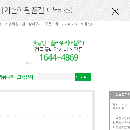
입
기업회원가입
장바구니
주문조회
마이페이지
이용안내
장바구니 (
0
)
찜한상품
고객센터안
입금계좌안
카드결제조