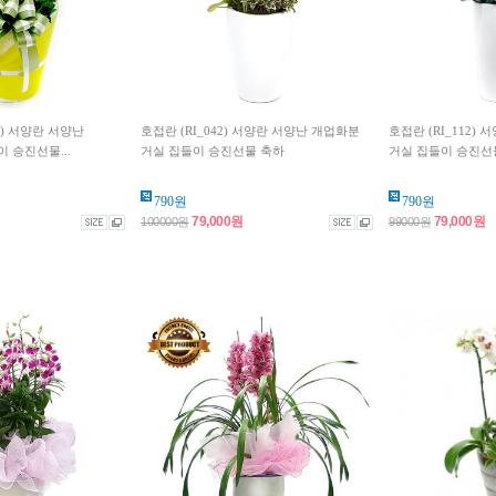
7) 서양란 서양난
호접란 (RI_042) 서양란 서양난 개업화분
호접란 (RI_112)
 승진선물...
거실 집들이 승진선물 축하
거실 집들이 승진선
790원
790원
79,000원
79,000원
100000원
99000원