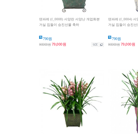
덴파레 (f_0008) 서양란 서양난 개업화분
덴파레 (f_0004)
거실 집들이 승진선물 축하
거실 집들이 승진선
790원
790원
79,000원
79,000원
90000원
90000원