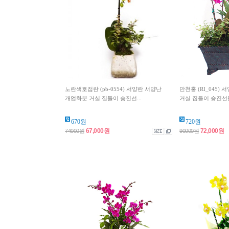
노란색호접란 (pb-0554) 서양란 서양난
만천홍 (RI_045)
개업화분 거실 집들이 승진선...
거실 집들이 승진선
670원
720원
67,000원
72,000원
74000원
90000원