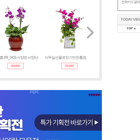
전화카드결
TODAY VIE
 (RI_043) 서양란 서양난
사무실선물로인기만천홍(핑크)(z
품격과정성 만천홍(핑크)(zt_
\
54,000
\
78,000
\
89,000