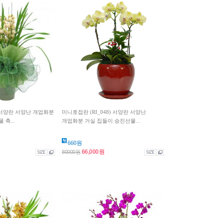
) 서양란 서양난 개업화분
미니호접란 (RI_048) 서양란 서양난
축...
개업화분 거실 집들이 승진선물...
660원
66,000원
80000원