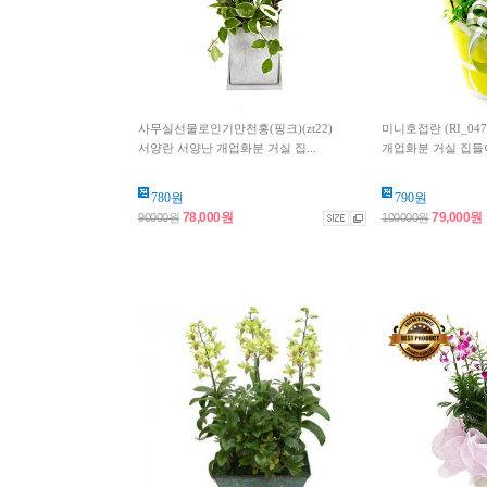
사무실선물로인기만천홍(핑크)(zt22)
미니호접란 (RI_04
서양란 서양난 개업화분 거실 집...
개업화분 거실 집들이
780원
790원
78,000원
79,000원
90000원
100000원