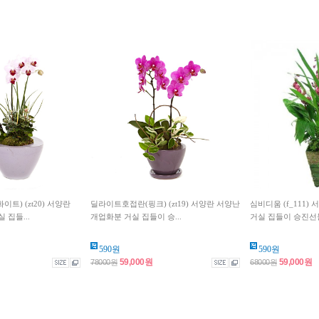
트) (zt20) 서양란
딜라이트호접란(핑크) (zt19) 서양란 서양난
심비디움 (f_111)
 집들...
개업화분 거실 집들이 승...
거실 집들이 승진선
590원
590원
59,000원
59,000원
78000원
68000원