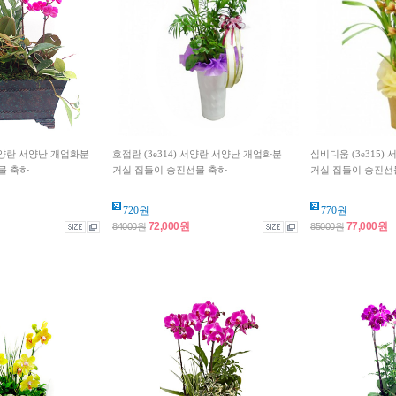
 서양란 서양난 개업화분
호접란 (3e314) 서양란 서양난 개업화분
심비디움 (3e315
물 축하
거실 집들이 승진선물 축하
거실 집들이 승진선
720원
770원
72,000원
77,000원
84000원
85000원