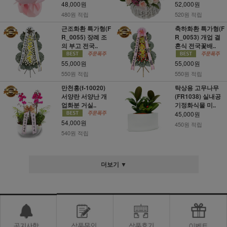
48,000원
52,000원
480원 적립
520원 적립
근조화환 특가형(F
축하화환 특가형(F
R_0055) 장례 조
R_0053) 개업 결
의 부고 전국..
혼식 전국꽃배..
55,000원
55,000원
550원 적립
550원 적립
만천홍(f-10020)
탁상용 고무나무
서양란 서양난 개
(FR1038) 실내공
업화분 거실..
기정화식물 미..
45,000원
54,000원
450원 적립
540원 적립
더보기 ▼