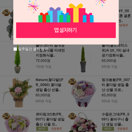
640원 적립
720원 적립
근조화환 (NY_00
축하화환 (NY_00
02) 장례 조의 부고
01) 개업 결혼 결혼
꽃화환 장례..
식 꽃화환 싼..
45,000원
45,000원
450원 적립
450원 적립
율마 (zt70) 실내공
율마(골드크리스
일주일간 열지 않기
기정화식물 미세먼
트)A (zt_10) 실내
지정화식물..
공기정화식물..
72,000원
65,000원
720원 적립
650원 적립
Nature(꽃다발)(F
핑크봉봉(FR_007
R_0060) 꽃다발
4) 꽃다발 생일 출
생일 출산 선물..
산 선물 프로..
65,000원
65,000원
650원 적립
650원 적립
큐티핑크3호(FR_
수줍은그대(FR_0
0071) 꽃다발 생일
091) 꽃바구니 출
출산 선물 프..
산 생일 선물..