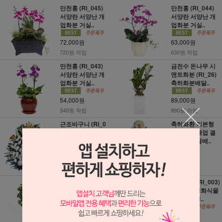
만천홍 (RI_045)
만천홍 (RI_044)
서양란 서양난 개
서양란 서양난 개
업화분 거실..
업화분 거실..
72,000원
63,000원
720원 적립
630원 적립
만천홍 (RI_043)
금전수 돈나무 시
서양란 서양난 개
멘트화분 (RI_26)
업화분 거실..
축하화분배달..
54,000원
89,000원
540원 적립
890원 적립
근조바구니 (RI_0
축하화환 기본형
20) 장례 조의 부고
(RI_011) 개업 결
전국꽃배달
혼식 전국꽃배..
57,000원
62,000원
570원 적립
620원 적립
인도고무나무 (RI_
고무나무 (RI_003)
005) 실내공기정
실내공기정화식물
화식물 미세먼..
미세먼지정..
64,000원
72,000원