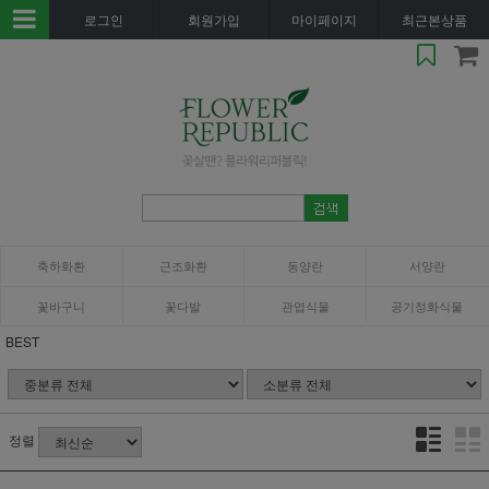
로그인
회원가입
마이페이지
최근본상품
축하화환
근조화환
동양란
서양란
꽃바구니
꽃다발
관엽식물
공기정화식물
BEST
정렬