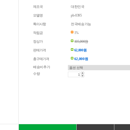
제조국
대한민국
모델명
pb-0395
특이사항
전국배송가능
적립금
1%
정상가
105,000원
판매가격
62,000원
62,000
총구매가격
원
배송비추가
수량