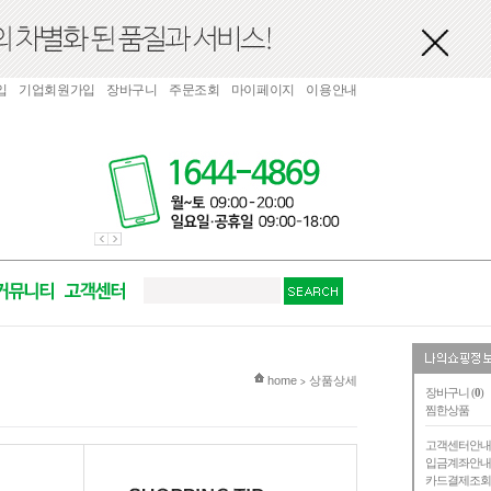
입
기업회원가입
장바구니
주문조회
마이페이지
이용안내
현재 위치
home
상품상세
>
장바구니 (
0
)
찜한상품
고객센터안
입금계좌안
카드결제조