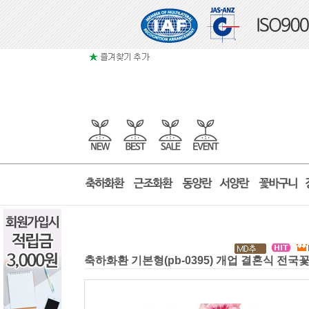
축하화환 기본형(pb-0395) 개업 결혼식 전국