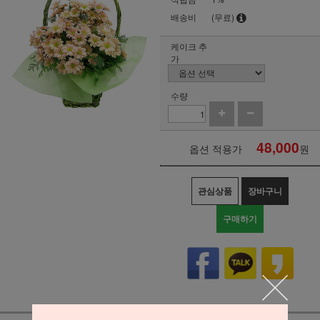
배송비
(무료)
케이크 추
가
수량
48,000
옵션 적용가
원
관심상품
장바구니
구매하기