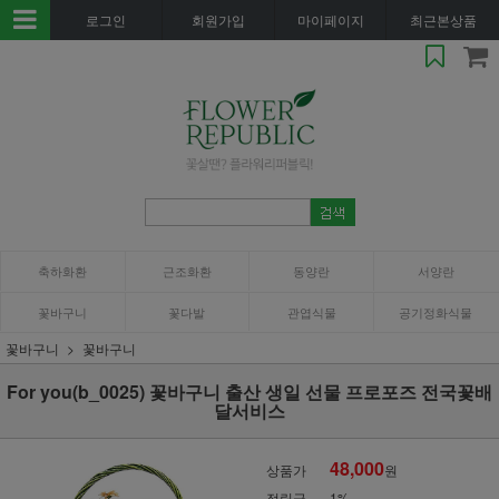
로그인
회원가입
마이페이지
최근본상품
축하화환
근조화환
동양란
서양란
꽃바구니
꽃다발
관엽식물
공기정화식물
꽃바구니
꽃바구니
For you(b_0025) 꽃바구니 출산 생일 선물 프로포즈 전국꽃배
달서비스
48,000
상품가
원
적립금
1%