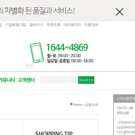
입
기업회원가입
장바구니
주문조회
마이페이지
이용안내
현재 위치
home
상품상세
>
장바구니 (
0
)
찜한상품
고객센터안
입금계좌안
카드결제조