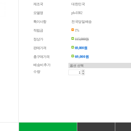
제조국
대한민국
모델명
pb-0382
특이사항
전국당일배송
적립금
1%
정상가
115,000원
판매가격
69,000원
69,000
총구매가격
원
배송비추가
수량